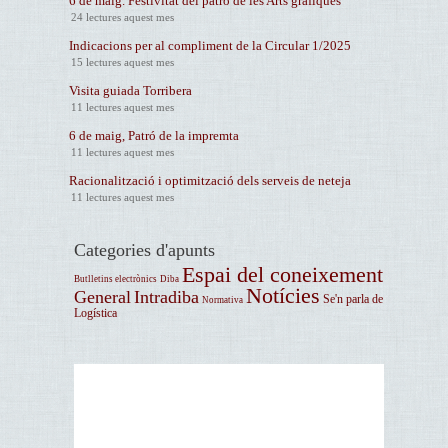
6 de maig. Festivitat del patró de les Arts gràfiques
24 lectures aquest mes
Indicacions per al compliment de la Circular 1/2025
15 lectures aquest mes
Visita guiada Torribera
11 lectures aquest mes
6 de maig, Patró de la impremta
11 lectures aquest mes
Racionalització i optimització dels serveis de neteja
11 lectures aquest mes
Categories d'apunts
Espai del coneixement
Butlletins electrònics
Diba
Notícies
General
Intradiba
Se'n parla de
Normativa
Logística